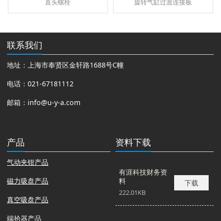
直头螺栓
旋转气缸过渡连接板
联系我们
地址：上海市奉贤区金轩路1688号C幢
电话：021-67181112
邮箱：
info@u-y-a.com
产品
资料下载
气动夹钳产品
有涯科技财务资
磁力吸盘产品
料
下载
222.01KB
真空吸盘产品
端拾器产品