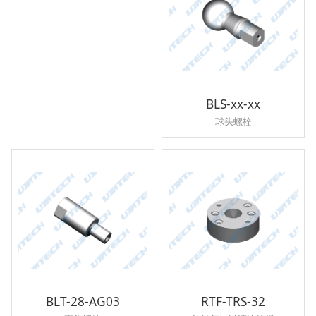
BLS-xx-xx
球头螺栓
BLT-28-AG03
RTF-TRS-32